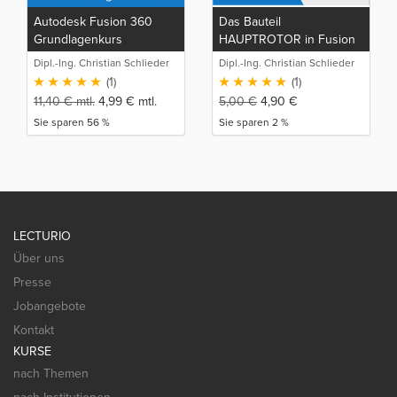
Autodesk Fusion 360
Das Bauteil
Grundlagenkurs
HAUPTROTOR in Fusion
360
Dipl.-Ing. Christian Schlieder
Dipl.-Ing. Christian Schlieder
(1)
(1)
11,40
€
mtl.
4,99
€
mtl.
5,00
€
4,90
€
Sie sparen 56 %
Sie sparen 2 %
LECTURIO
Über uns
Presse
Jobangebote
Kontakt
KURSE
nach Themen