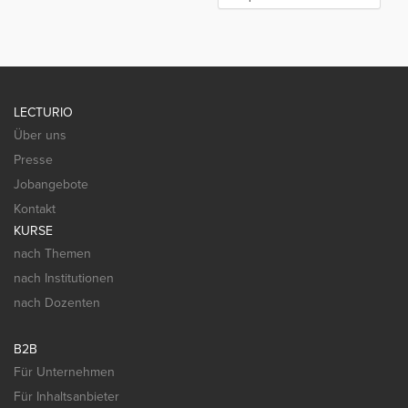
LECTURIO
Über uns
Presse
Jobangebote
Kontakt
KURSE
nach Themen
nach Institutionen
nach Dozenten
B2B
Für Unternehmen
Für Inhaltsanbieter