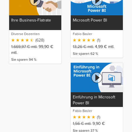
Ihre Business-Flatrate
Microsoft Power BI
Diverse Dozenten
Fabio Basler
(628)
(1)
1.669,97
€
mtl.
99,90
€
13,26
€
mtl.
4,99
€
mtl.
mtl.
Sie sparen 62 %
Sie sparen 94 %
Einführung in Microsoft
Power BI
Fabio Basler
(1)
1,56
€
mtl.
9,90
€
Sie sparen 37 %