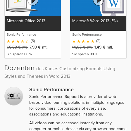
Microsoft Office 2013
Microsoft Word 2013 (EN)
Sonic Performance
Sonic Performance
(5)
(2)
66,58
€
mtl.
7,99
€
mtl.
14,05
€
mtl.
1,49
€
mtl.
Sie sparen 88 %
Sie sparen 89 %
Dozenten
des Kurses Customizing Formats Using
Styles and Themes in Word 2013
Sonic Performance
Sonic Performance Support is a provider of web-
based video learning solutions in multiple languages
for consumers, corporations of every size,
associations and educational institutions.
All videos can be accessed instantly from any
computer or mobile device via any browser and come