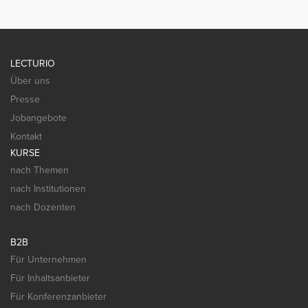
LECTURIO
Über uns
Presse
Jobangebote
Kontakt
KURSE
nach Themen
nach Institutionen
nach Dozenten
B2B
Für Unternehmen
Für Inhaltsanbieter
Für Konferenzanbieter