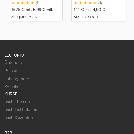
(1)
(1)
15,75
€
mtl.
5,99
€
mtl.
1,14
€
mtl.
4,90
€
Sie sparen 62 %
Sie sparen 57 %
LECTURIO
Über uns
Presse
Jobangebote
Kontakt
KURSE
nach Themen
nach Institutionen
nach Dozenten
B2B