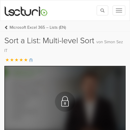
Toggle
Toggl
search
naviga
Microsoft Excel 365 – Lists (EN)
Sort a List: Multi-level Sort
von Simon Sez
IT
(1)