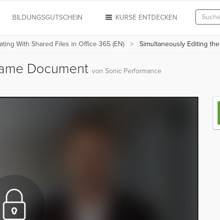
N
BILDUNGSGUTSCHEIN
KURSE ENTDECKEN
ating With Shared Files in Office 365 (EN)
Simultaneously Editing t
e Same Document
von Sonic Performance