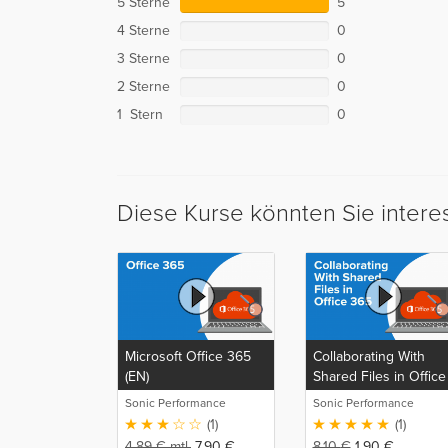
5 Sterne
5
4 Sterne
0
3 Sterne
0
2 Sterne
0
1 Stern
0
Diese Kurse könnten Sie intere
Microsoft Office 365
Collaborating With
(EN)
Shared Files in Office
365 (EN)
Sonic Performance
Sonic Performance
(1)
(1)
4,89
€
mtl.
7,90
€
8,10
€
1,90
€