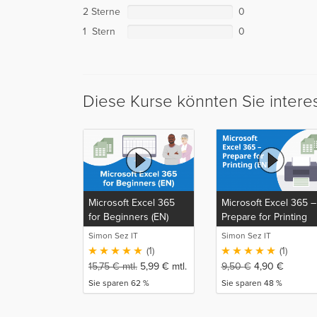
2 Sterne
0
1 Stern
0
Diese Kurse könnten Sie intere
Microsoft Excel 365
Microsoft Excel 365 –
for Beginners (EN)
Prepare for Printing
(EN)
Simon Sez IT
Simon Sez IT
(1)
(1)
15,75
€
mtl.
5,99
€
mtl.
9,50
€
4,90
€
Sie sparen 62 %
Sie sparen 48 %