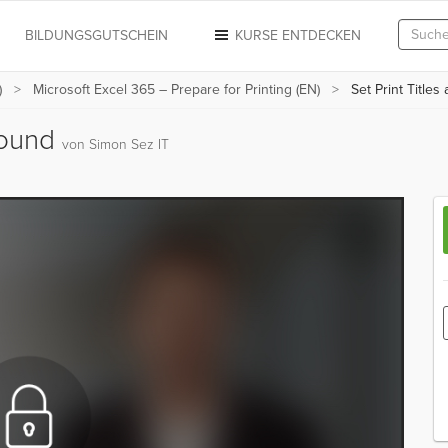
N
BILDUNGSGUTSCHEIN
KURSE ENTDECKEN
)
Microsoft Excel 365 – Prepare for Printing (EN)
Set Print Title
ground
von Simon Sez IT