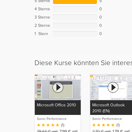
5 Sterne
5
4 Sterne
0
3 Sterne
0
2 Sterne
0
1 Stern
0
Diese Kurse könnten Sie intere
Microsoft Office 2010
Microsoft Outlook
2010 (EN)
Sonic Performance
Sonic Performance
(1)
(1)
79,64
€
mtl.
7,99
€
mtl.
2,70
€
mtl.
1,79
€
mtl.