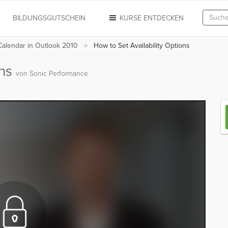
N
BILDUNGSGUTSCHEIN
KURSE ENTDECKEN
Calendar in Outlook 2010
How to Set Availability Options
ons
von Sonic Performance