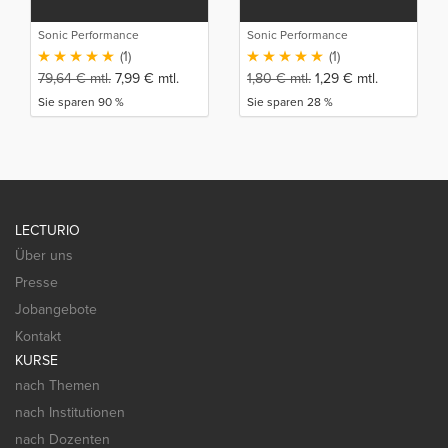
Sonic Performance
Sonic Performance
(1)
(1)
79,64
€
mtl.
7,99
€
mtl.
1,80
€
mtl.
1,29
€
mtl.
Sie sparen 90 %
Sie sparen 28 %
LECTURIO
Über uns
Presse
Jobangebote
Kontakt
KURSE
nach Themen
nach Institutionen
nach Dozenten