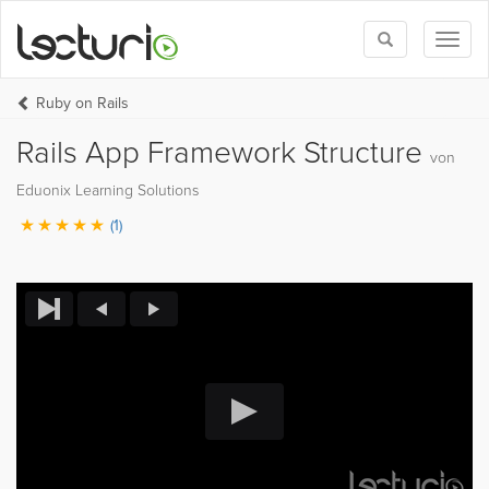
Toggle
Toggl
search
naviga
Ruby on Rails
Rails App Framework Structure
von
Eduonix Learning Solutions
(1)