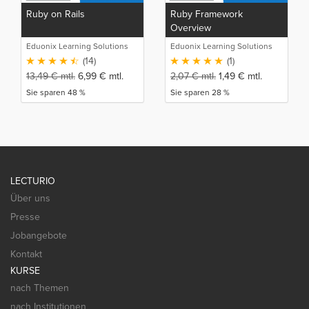
Ruby on Rails
Ruby Framework
Overview
Eduonix Learning Solutions
Eduonix Learning Solutions
(14)
(1)
13,49
€
mtl.
6,99
€
mtl.
2,07
€
mtl.
1,49
€
mtl.
Sie sparen 48 %
Sie sparen 28 %
LECTURIO
Über uns
Presse
Jobangebote
Kontakt
KURSE
nach Themen
nach Institutionen