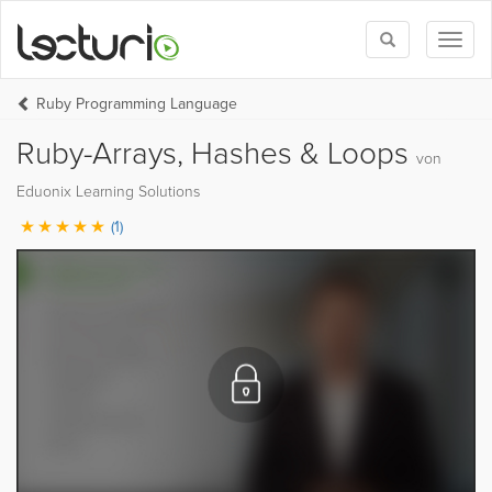
Toggle
Toggl
search
naviga
Ruby Programming Language
Ruby-Arrays, Hashes & Loops
von
Eduonix Learning Solutions
(1)