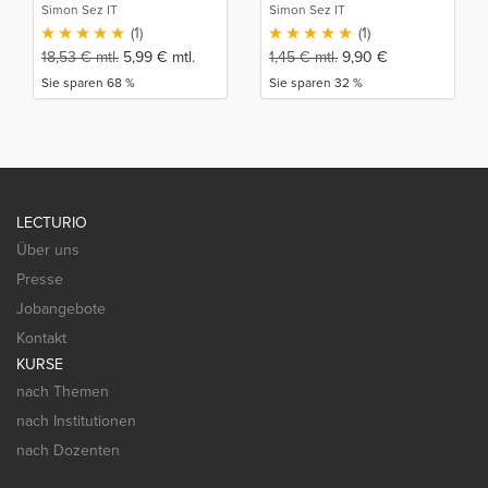
Simon Sez IT
Simon Sez IT
(1)
(1)
18,53
€
mtl.
5,99
€
mtl.
1,45
€
mtl.
9,90
€
Sie sparen 68 %
Sie sparen 32 %
LECTURIO
Über uns
Presse
Jobangebote
Kontakt
KURSE
nach Themen
nach Institutionen
nach Dozenten