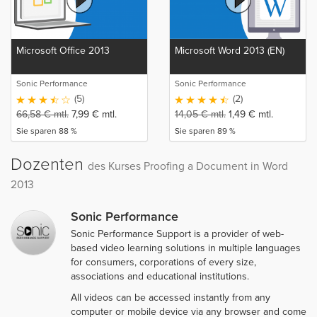
Microsoft Office 2013
Microsoft Word 2013 (EN)
Sonic Performance
Sonic Performance
(5)
(2)
66,58
€
mtl.
7,99
€
mtl.
14,05
€
mtl.
1,49
€
mtl.
Sie sparen 88 %
Sie sparen 89 %
Dozenten
des Kurses Proofing a Document in Word
2013
Sonic Performance
Sonic Performance Support is a provider of web-
based video learning solutions in multiple languages
for consumers, corporations of every size,
associations and educational institutions.
All videos can be accessed instantly from any
computer or mobile device via any browser and come