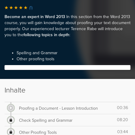
(1)
Become an expert in Word 2013
In this section from the Word 2013
course, you will gain knowledge about proofing your text document
properly. Our experienced lecturer Terence Rabe will introduce
you to the
following topics in depth
:
Spelling and Grammar
Other proofing tools
Inhalte
00:36
Proofing a Document - Lesson Introduction
08:20
Check Spelling and Grammar
03:44
Other Proofing Tools