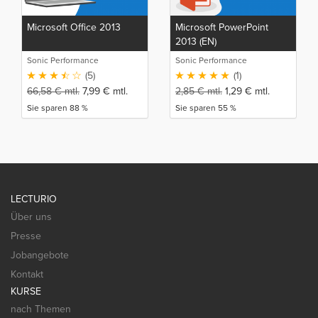
Microsoft Office 2013
Microsoft PowerPoint
2013 (EN)
Sonic Performance
Sonic Performance
(5)
(1)
66,58
€
mtl.
7,99
€
mtl.
2,85
€
mtl.
1,29
€
mtl.
Sie sparen 88 %
Sie sparen 55 %
LECTURIO
Über uns
Presse
Jobangebote
Kontakt
KURSE
nach Themen