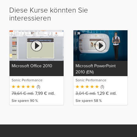
Diese Kurse könnten Sie
interessieren
Microsoft Office 2010
Microsoft PowerPoint
2010 (EN)
Sonic Performance
Sonic Performance
(1)
(1)
79,64
€
mtl.
7,99
€
mtl.
3,04
€
mtl.
1,29
€
mtl.
Sie sparen 90 %
Sie sparen 58 %