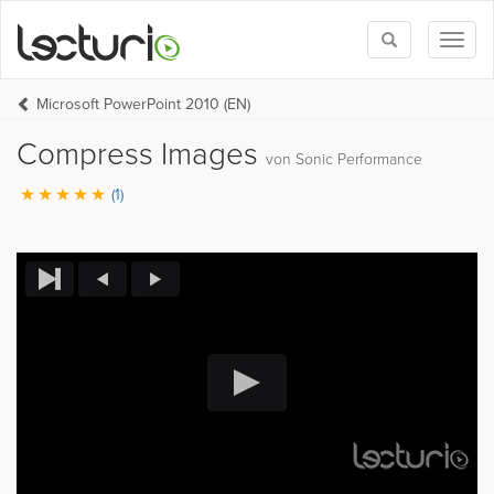
Toggle
Toggl
search
naviga
Microsoft PowerPoint 2010 (EN)
Compress Images
von Sonic Performance
(1)