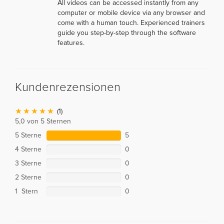
All videos can be accessed instantly from any
computer or mobile device via any browser and
come with a human touch. Experienced trainers
guide you step-by-step through the software
features.
Kundenrezensionen
(1)
5,0 von 5 Sternen
5 Sterne
5
4 Sterne
0
3 Sterne
0
2 Sterne
0
1 Stern
0