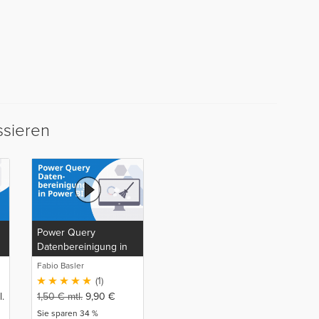
ssieren
Power Query
Datenbereinigung in
Power BI
Fabio Basler
(1)
.
1,50
€
mtl.
9,90
€
Sie sparen 34 %