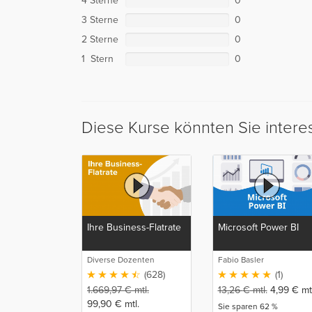
4 Sterne
0
3 Sterne
0
2 Sterne
0
1 Stern
0
Diese Kurse könnten Sie intere
Ihre Business-Flatrate
Microsoft Power BI
Diverse Dozenten
Fabio Basler
(628)
(1)
1.669,97
€
mtl.
13,26
€
mtl.
4,99
€
mtl
99,90
€
mtl.
Sie sparen 62 %