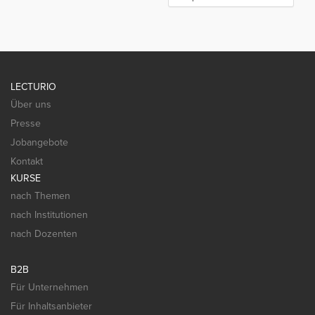
LECTURIO
Über uns
Presse
Jobangebote
Kontakt
KURSE
nach Themen
nach Institutionen
nach Dozenten
B2B
Für Unternehmen
Für Inhaltsanbieter