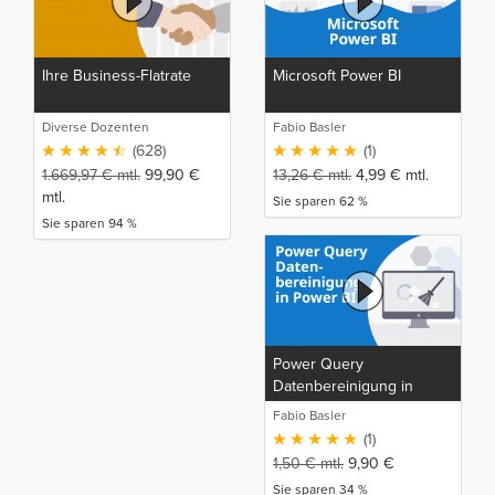
Ihre Business-Flatrate
Microsoft Power BI
Diverse Dozenten
Fabio Basler
(628)
(1)
1.669,97
€
mtl.
99,90
€
13,26
€
mtl.
4,99
€
mtl.
mtl.
Sie sparen 62 %
Sie sparen 94 %
Power Query
Datenbereinigung in
Power BI
Fabio Basler
(1)
1,50
€
mtl.
9,90
€
Sie sparen 34 %