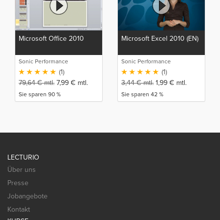
Microsoft Office 2010
Microsoft Excel 2010 (EN)
Sonic Performance
Sonic Performance
(1)
(1)
79,64
€
mtl.
7,99
€
mtl.
3,44
€
mtl.
1,99
€
mtl.
Sie sparen 90 %
Sie sparen 42 %
LECTURIO
Über uns
Presse
Jobangebote
Kontakt