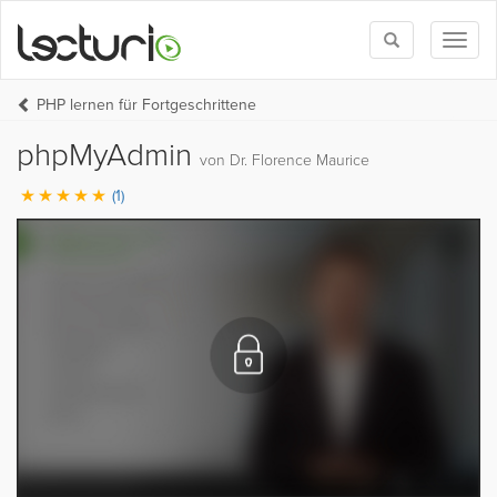
Toggle
Toggl
search
naviga
PHP lernen für Fortgeschrittene
phpMyAdmin
von Dr. Florence Maurice
(1)