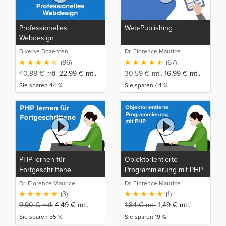
Professionelles
Web-Publishing
Webdesign
Diverse Dozenten
Dr. Florence Maurice
(86)
(67)
40,88
€
mtl.
22,99
€
mtl.
30,59
€
mtl.
16,99
€
mtl.
Sie sparen 44 %
Sie sparen 44 %
PHP lernen für
Objektorientierte
Fortgeschrittene
Programmierung mit PHP
Dr. Florence Maurice
Dr. Florence Maurice
(3)
(1)
9,90
€
mtl.
4,49
€
mtl.
1,84
€
mtl.
1,49
€
mtl.
Sie sparen 55 %
Sie sparen 19 %