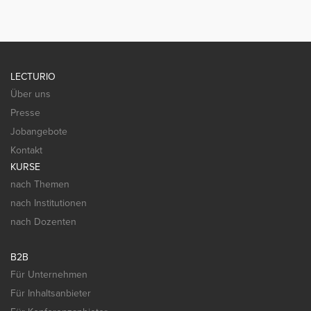
LECTURIO
Über uns
Presse
Jobangebote
Kontakt
KURSE
nach Themen
nach Institutionen
nach Dozenten
B2B
Für Unternehmen
Für Inhaltsanbieter