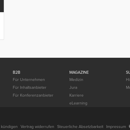
B2B
MAGAZINE
S
Für Unternehmen
Medizin
Hi
Für Inhaltsanbieter
Jura
Mo
Für Konferenzanbieter
Karriere
eLearning
g kündigen
Vertrag widerrufen
Steuerliche Absetzbarkeit
Impressum