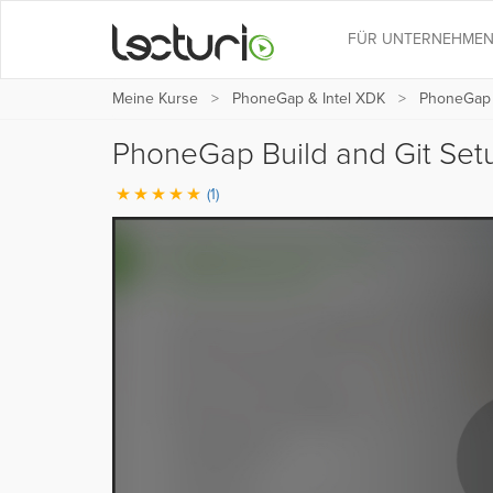
FÜR UNTERNEHME
Meine Kurse
PhoneGap & Intel XDK
PhoneGap
PhoneGap Build and Git Se
(1)