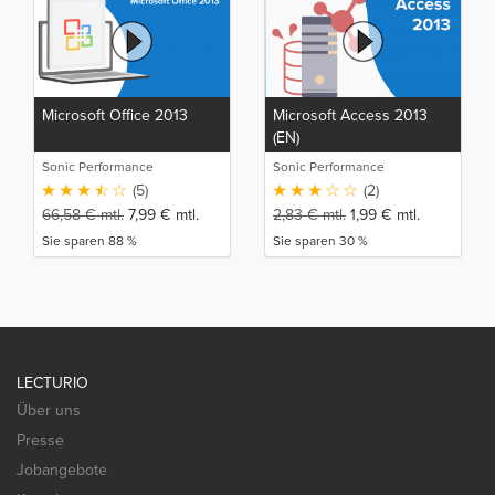
Microsoft Office 2013
Microsoft Access 2013
(EN)
Sonic Performance
Sonic Performance
(5)
(2)
66,58
€
mtl.
7,99
€
mtl.
2,83
€
mtl.
1,99
€
mtl.
Sie sparen 88 %
Sie sparen 30 %
LECTURIO
Über uns
Presse
Jobangebote