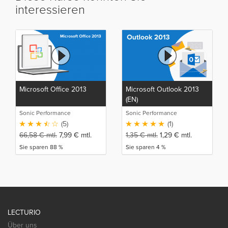
interessieren
Microsoft Office 2013
Microsoft Outlook 2013
(EN)
Sonic Performance
Sonic Performance
(5)
(1)
66,58
€
mtl.
7,99
€
mtl.
1,35
€
mtl.
1,29
€
mtl.
Sie sparen 88 %
Sie sparen 4 %
LECTURIO
Über uns