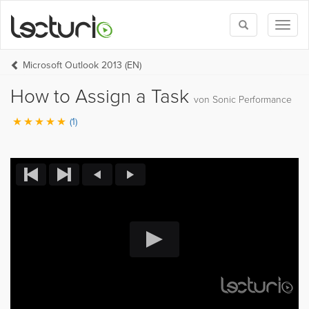
Toggle
Toggl
search
naviga
Microsoft Outlook 2013 (EN)
How to Assign a Task
von Sonic Performance
(1)