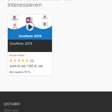
interessieren
OneNote 2013
Know How!
(3)
3,04
€
mtl.
1,50
€
mtl.
Sie sparen 51 %
LECTURIO
Über uns