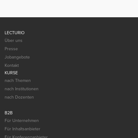
LECTURIO
Über uns
Presse
Jobangebote
Kontakt
KURSE
nach Themen
nach Institutionen
nach Dozenten
B2B
Für Unternehmen
Für Inhaltsanbieter
Für Konferenzanbieter