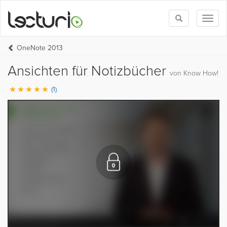
Toggle
Toggl
search
naviga
OneNote 2013
Ansichten für Notizbücher
von Know How!
(1)