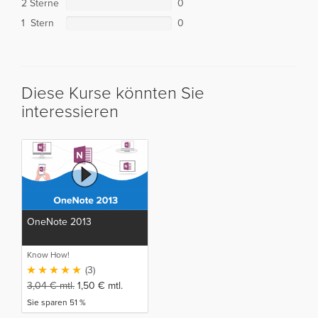
2 Sterne
0
1 Stern
0
Diese Kurse könnten Sie
interessieren
OneNote 2013
Know How!
(3)
3,04
€
mtl.
1,50
€
mtl.
Sie sparen 51 %