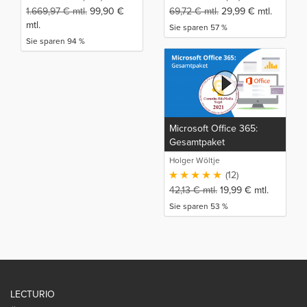
1.669,97
€
mtl.
99,90
€
69,72
€
mtl.
29,99
€
mtl.
mtl.
Sie sparen 57 %
Sie sparen 94 %
Microsoft Office 365:
Gesamtpaket
Holger Wöltje
(12)
42,13
€
mtl.
19,99
€
mtl.
Sie sparen 53 %
LECTURIO