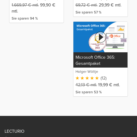
1.669,97
€
mtl.
99,90
€
69,72
€
mtl.
29,99
€
mtl.
mtl.
Sie sparen 57 %
Sie sparen 94 %
Microsoft Office 365:
Gesamtpaket
Holger Wöltje
(12)
42,13
€
mtl.
19,99
€
mtl.
Sie sparen 53 %
LECTURIO