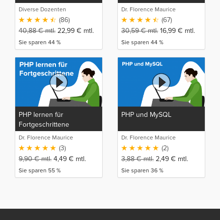
Diverse Dozenten
Dr. Florence Maurice
(86)
(67)
40,88
€
mtl.
22,99
€
mtl.
30,59
€
mtl.
16,99
€
mtl.
Sie sparen 44 %
Sie sparen 44 %
PHP lernen für
PHP und MySQL
Fortgeschrittene
Dr. Florence Maurice
Dr. Florence Maurice
(3)
(2)
9,90
€
mtl.
4,49
€
mtl.
3,88
€
mtl.
2,49
€
mtl.
Sie sparen 55 %
Sie sparen 36 %