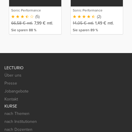
Sonic Performance
Sonic Performance
(5)
(2)
66,58
€
mtl.
7,99
€
mtl.
14,05
€
mtl.
1,49
€
mtl.
Sie sparen 88 %
Sie sparen 89 %
LECTURIO
Über uns
Presse
Jobangebote
Kontakt
KURSE
nach Themen
nach Institutionen
nach Dozenten