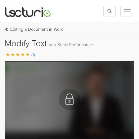
Toggle
Toggl
search
naviga
Editing a Document in Word
Modify Text
von Sonic Performance
(1)