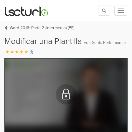
Toggle
Toggl
search
naviga
Word 2016: Parte 2 (Intermedio) (ES)
Modificar una Plantilla
von Sonic Performance
(1)