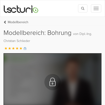
Toggle
Toggl
search
naviga
Modellbereich
Modellbereich: Bohrung
von Dipl.-Ing.
Christian Schlieder
(1)