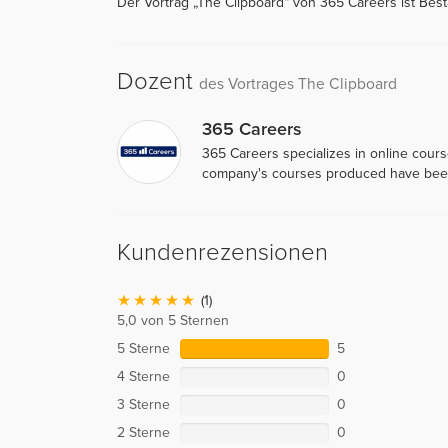
Der Vortrag „The Clipboard“ von 365 Careers ist Best
Dozent
des Vortrages The Clipboard
365 Careers
365 Careers specializes in online cour
company's courses produced have been
Kundenrezensionen
(1)
5,0 von 5 Sternen
5 Sterne
5
4 Sterne
0
3 Sterne
0
2 Sterne
0