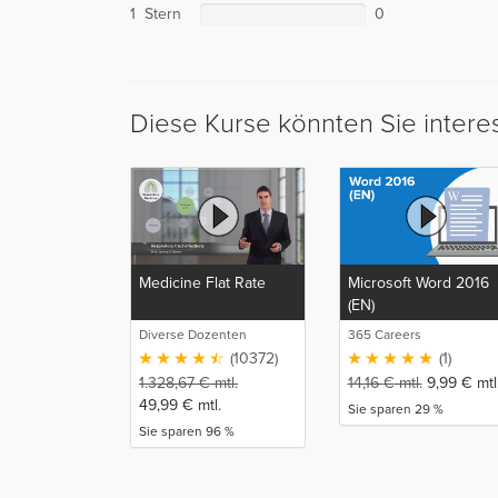
1 Stern
0
Diese Kurse könnten Sie intere
Medicine Flat Rate
Microsoft Word 2016
(EN)
Diverse Dozenten
365 Careers
(10372)
(1)
1.328,67
€
mtl.
14,16
€
mtl.
9,99
€
mtl
49,99
€
mtl.
Sie sparen 29 %
Sie sparen 96 %