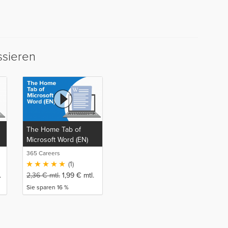
ssieren
The Home Tab of
Microsoft Word (EN)
365 Careers
(1)
.
2,36
€
mtl.
1,99
€
mtl.
Sie sparen 16 %