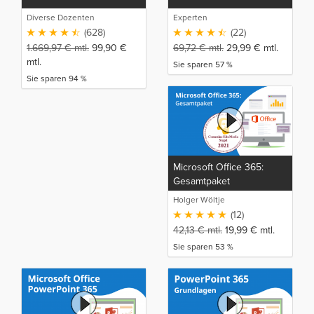
Diverse Dozenten
Experten
(628)
(22)
1.669,97
€
mtl.
99,90
€
69,72
€
mtl.
29,99
€
mtl.
mtl.
Sie sparen 57 %
Sie sparen 94 %
Microsoft Office 365:
Gesamtpaket
Holger Wöltje
(12)
42,13
€
mtl.
19,99
€
mtl.
Sie sparen 53 %