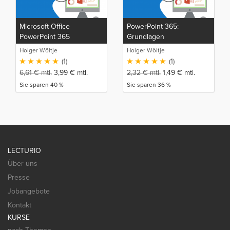
Microsoft Office
PowerPoint 365:
PowerPoint 365
Grundlagen
Holger Wöltje
Holger Wöltje
(1)
(1)
6,61
€
mtl.
3,99
€
mtl.
2,32
€
mtl.
1,49
€
mtl.
Sie sparen 40 %
Sie sparen 36 %
LECTURIO
Über uns
Presse
Jobangebote
Kontakt
KURSE