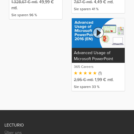
1.328,67
€
mtl.
49,99
€
7,67
€
mtl.
4,49
€
mtl.
mtl.
Sie sparen 41 %
Sie sparen 96 %
Advanced Usage of
Microsoft PowerPoint
2016 (EN)
365 Careers
(1)
2,95
€
mtl.
1,99
€
mtl.
Sie sparen 33 %
LECTURIO
Über uns