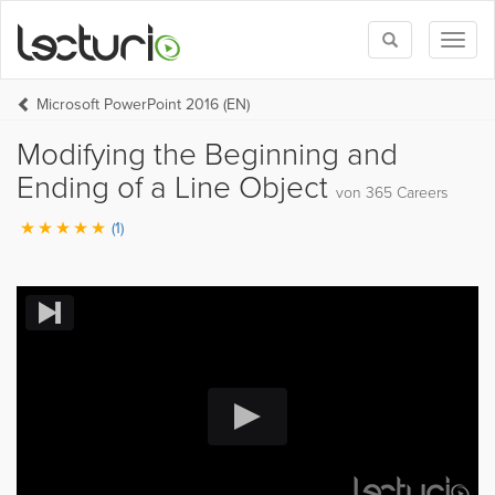
Toggle
Toggl
search
naviga
Microsoft PowerPoint 2016 (EN)
Modifying the Beginning and
Ending of a Line Object
von 365 Careers
(1)