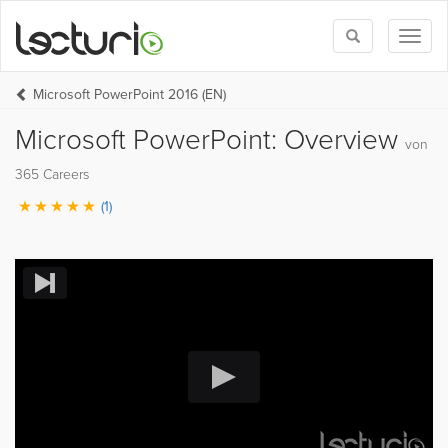
Toggle
Toggl
search
naviga
Microsoft PowerPoint 2016 (EN)
Microsoft PowerPoint: Overview
von
365 Careers
(1)