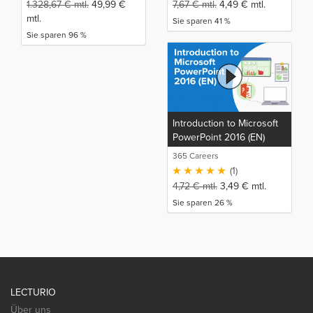
1.328,67
€
mtl.
49,99
€
7,67
€
mtl.
4,49
€
mtl.
mtl.
Sie sparen 41 %
Sie sparen 96 %
Introduction to Microsoft
PowerPoint 2016 (EN)
365 Careers
(1)
4,72
€
mtl.
3,49
€
mtl.
Sie sparen 26 %
LECTURIO
Über uns