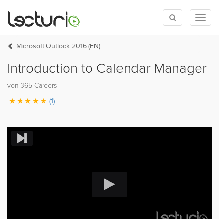
Toggle
Toggl
search
naviga
Microsoft Outlook 2016 (EN)
Introduction to Calendar Manager
von 365 Careers
(1)