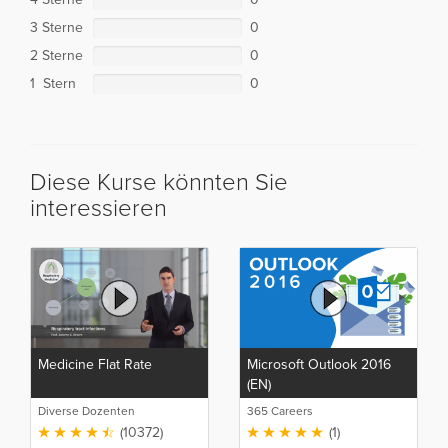
3 Sterne
0
2 Sterne
0
1 Stern
0
Diese Kurse könnten Sie
interessieren
Medicine Flat Rate
Microsoft Outlook 2016
(EN)
Diverse Dozenten
365 Careers
(10372)
(1)