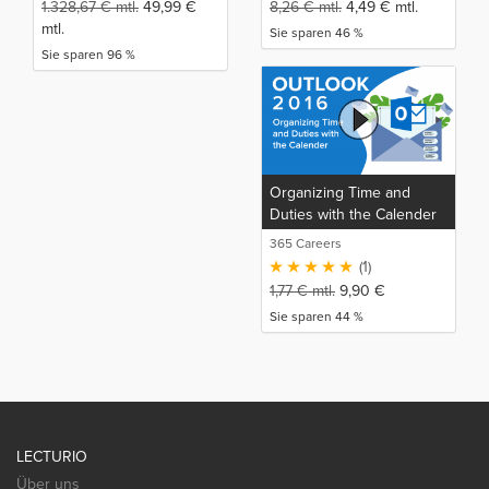
1.328,67
€
mtl.
49,99
€
8,26
€
mtl.
4,49
€
mtl.
mtl.
Sie sparen 46 %
Sie sparen 96 %
Organizing Time and
Duties with the Calender
(EN)
365 Careers
(1)
1,77
€
mtl.
9,90
€
Sie sparen 44 %
LECTURIO
Über uns