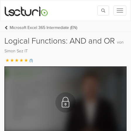
Toggle
Toggl
search
naviga
Microsoft Excel 365 Intermediate (EN)
Logical Functions: AND and OR
von
Simon Sez IT
(1)