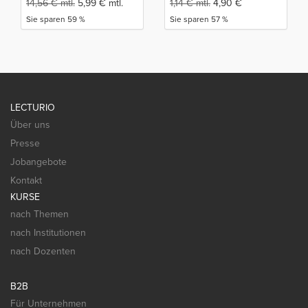
14,56
€
mtl.
5,99
€
mtl.
1,14
€
mtl.
4,90
€
Sie sparen 59 %
Sie sparen 57 %
LECTURIO
Über uns
Presse
Jobangebote
Kontakt
KURSE
nach Themen
nach Institutionen
nach Dozenten
B2B
Für Unternehmen