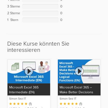
3 Sterne
0
2 Sterne
0
1 Stern
0
Diese Kurse könnten Sie
interessieren
Microsoft Excel 365
Microsoft Excel 365 –
Intermediate (EN)
Make Better Decisions
with Logical Functions
Simon Sez IT
Simon Sez IT
(EN)
(1)
(1)