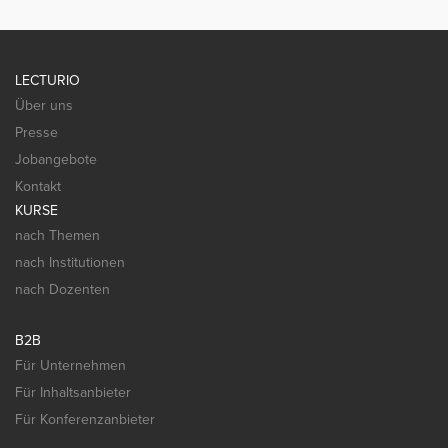
LECTURIO
Über uns
Presse
Jobangebote
Kontakt
KURSE
nach Themen
nach Institutionen
nach Dozenten
B2B
Für Unternehmen
Für Inhaltsanbieter
Für Konferenzanbieter