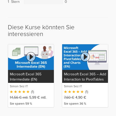
1 Stern
0
Diese Kurse könnten Sie
interessieren
Microsoft Excel 365
Microsoft Excel 365 – Add
Intermediate (EN)
Interaction to PivotTables
and Charts (EN)
Simon Sez IT
Simon Sez IT
(1)
(1)
14,56
€
mtl.
5,99
€
mtl.
7,60
€
4,90
€
Sie sparen 59 %
Sie sparen 36 %