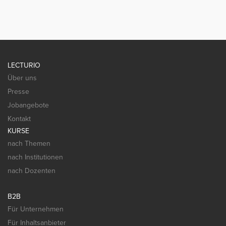
LECTURIO
Über uns
Presse
Jobangebote
Kontakt
KURSE
nach Themen
nach Institutionen
nach Dozenten
B2B
Für Unternehmen
Für Inhaltsanbieter