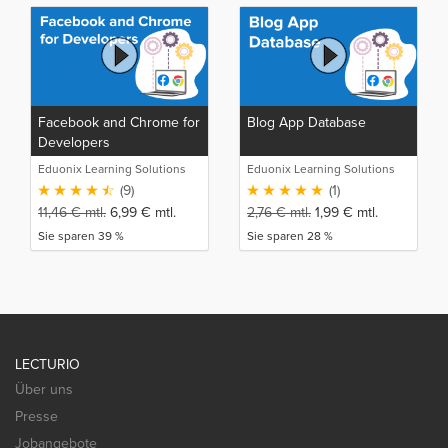
Facebook and Chrome for
Blog App Database
Developers
Eduonix Learning Solutions
Eduonix Learning Solutions
(9)
(1)
11,46
€
mtl.
6,99
€
mtl.
2,76
€
mtl.
1,99
€
mtl.
Sie sparen 39 %
Sie sparen 28 %
LECTURIO
Über uns
Presse
Jobangebote