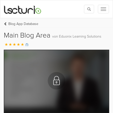
Toggle
Toggl
search
naviga
Blog App Database
Main Blog Area
von Eduonix Learning Solutions
(1)