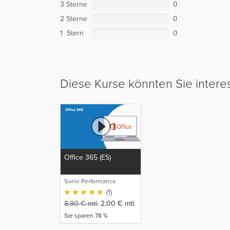
3 Sterne
0
2 Sterne
0
1 Stern
0
Diese Kurse könnten Sie intere
Office 365 (ES)
Sonic Performance
(1)
8,90
€
mtl.
2,00
€
mtl.
Sie sparen 78 %