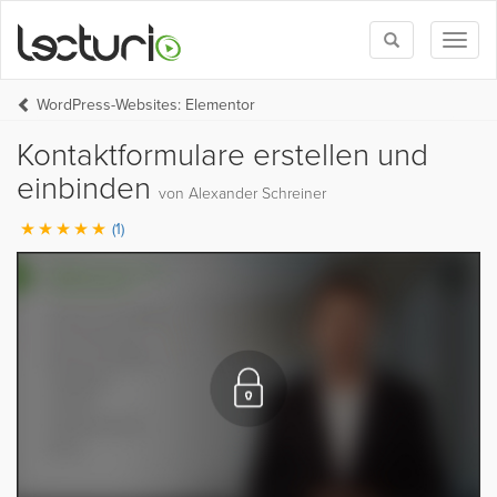
Toggle
Toggl
search
naviga
WordPress-Websites: Elementor
Kontaktformulare erstellen und
einbinden
von Alexander Schreiner
(1)