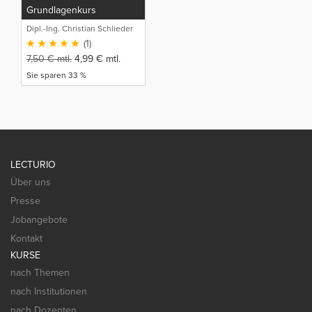
Grundlagenkurs
Dipl.-Ing. Christian Schlieder
(1)
7,50
€
mtl.
4,99
€
mtl.
Sie sparen 33 %
LECTURIO
Über uns
Presse
Jobangebote
Kontakt
KURSE
nach Themen
nach Institutionen
nach Dozenten