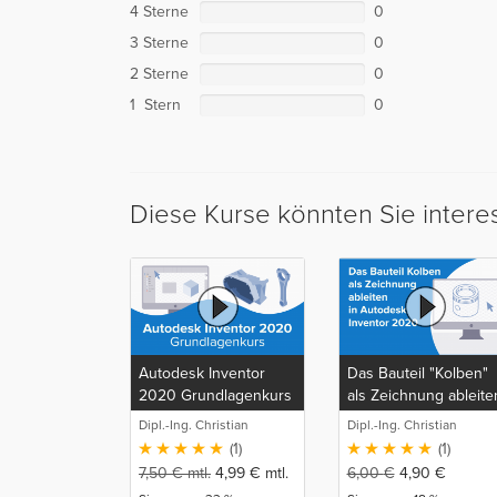
4 Sterne
0
3 Sterne
0
2 Sterne
0
1 Stern
0
Diese Kurse könnten Sie intere
Autodesk Inventor
Das Bauteil "Kolben"
2020 Grundlagenkurs
als Zeichnung ableite
in Autodesk Inventor
Dipl.-Ing. Christian
Dipl.-Ing. Christian
2020
Schlieder
Schlieder
(1)
(1)
7,50
€
mtl.
4,99
€
mtl.
6,00
€
4,90
€