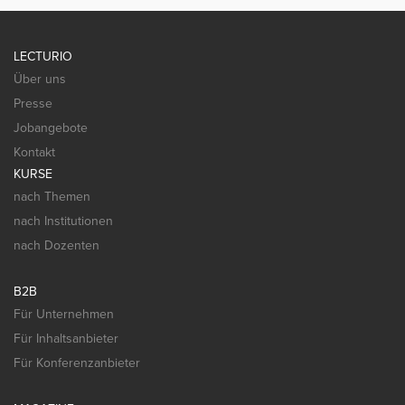
LECTURIO
Über uns
Presse
Jobangebote
Kontakt
KURSE
nach Themen
nach Institutionen
nach Dozenten
B2B
Für Unternehmen
Für Inhaltsanbieter
Für Konferenzanbieter