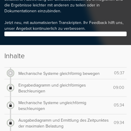
die Ergebnisse leichter mit anderen zu teilen oder in
Dokumentationen einzubinden.
Jetzt neu, mit automatisierten Transkripten. Ihr Feedback hilft uns,
unser Angebot kontinuierlich zu verbessern.
Inhalte
05:37
Mechanische Systeme gleichförmig bewegen
Eingabediagramm und gleichförmiges
09:00
Beschleunigen
Mechanische Systeme ungleichförmig
05:34
beschleunigen
Ausgabediagramm und Ermittlung des Zeitpunktes
09:34
der maximalen Belastung