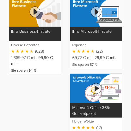
Ihre Business-Flatrate
Ihre Microsoft-Flatrate
Diverse Dozenten
Experten
(628)
(22)
1.669,97
€
mtl.
99,90
€
69,72
€
mtl.
29,99
€
mtl.
mtl.
Sie sparen 57 %
Sie sparen 94 %
Microsoft Office 365:
Gesamtpaket
Holger Wöltje
(12)