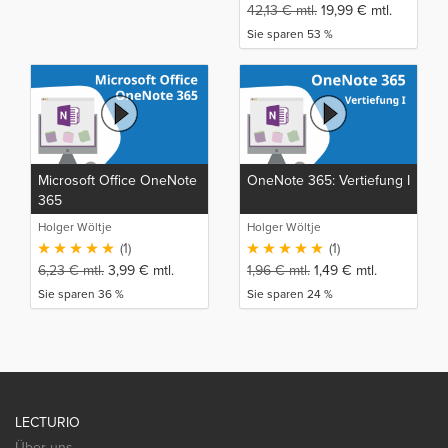
42,13
€
mtl.
19,99
€
mtl.
Sie sparen 53 %
Microsoft Office OneNote
OneNote 365: Vertiefung I
365
Holger Wöltje
Holger Wöltje
(1)
(1)
6,23
€
mtl.
3,99
€
mtl.
1,96
€
mtl.
1,49
€
mtl.
Sie sparen 36 %
Sie sparen 24 %
LECTURIO
Über uns