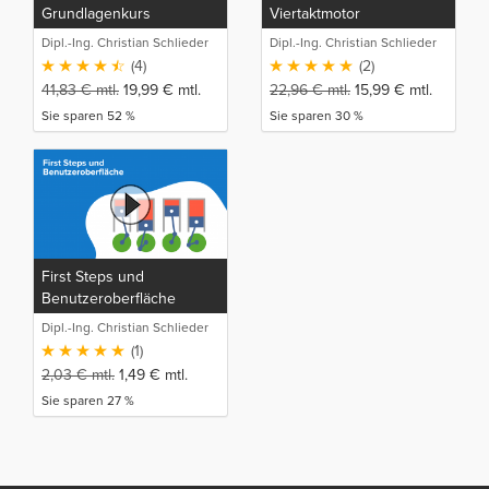
Grundlagenkurs
Viertaktmotor
Dipl.-Ing. Christian Schlieder
Dipl.-Ing. Christian Schlieder
(4)
(2)
41,83
€
mtl.
19,99
€
mtl.
22,96
€
mtl.
15,99
€
mtl.
Sie sparen 52 %
Sie sparen 30 %
First Steps und
Benutzeroberfläche
Dipl.-Ing. Christian Schlieder
(1)
2,03
€
mtl.
1,49
€
mtl.
Sie sparen 27 %