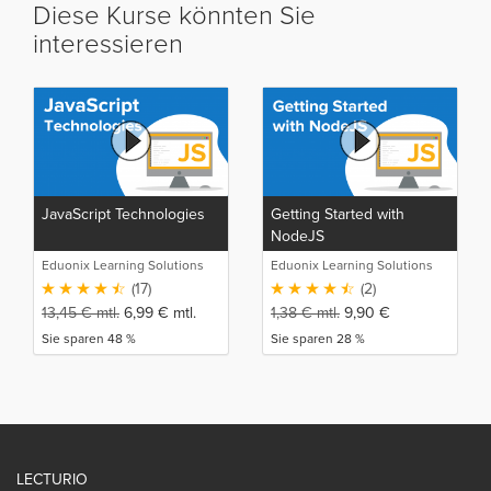
Diese Kurse könnten Sie
interessieren
JavaScript Technologies
Getting Started with
NodeJS
Eduonix Learning Solutions
Eduonix Learning Solutions
(17)
(2)
13,45
€
mtl.
6,99
€
mtl.
1,38
€
mtl.
9,90
€
Sie sparen 48 %
Sie sparen 28 %
LECTURIO