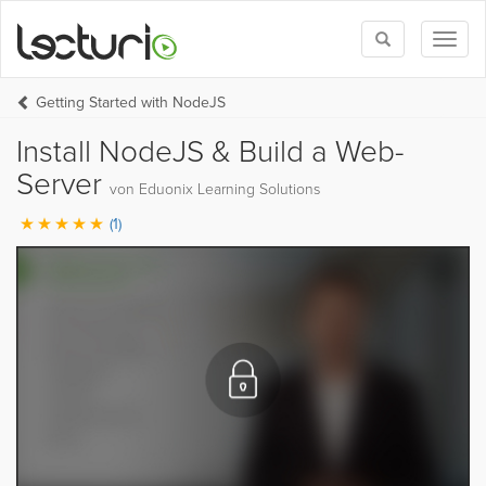
Toggle
Toggl
search
naviga
Getting Started with NodeJS
Install NodeJS & Build a Web-
Server
von Eduonix Learning Solutions
(1)