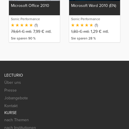
Microsoft Office 2010
Microsoft Word 2010 (EN)
Sonic Performance
Sonic Performance
(1)
(1)
79,64
€
mtl.
7,99
€
mtl.
1,80
€
mtl.
1,29
€
mtl.
Sie sparen 90 %
Sie sparen 28 %
LECTURIO
Über uns
Presse
Jobangebote
Kontakt
KURSE
nach Themen
nach Institutionen