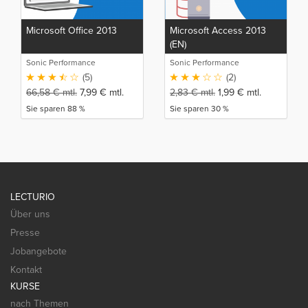
Microsoft Office 2013
Microsoft Access 2013
(EN)
Sonic Performance
Sonic Performance
(5)
(2)
66,58
€
mtl.
7,99
€
mtl.
2,83
€
mtl.
1,99
€
mtl.
Sie sparen 88 %
Sie sparen 30 %
LECTURIO
Über uns
Presse
Jobangebote
Kontakt
KURSE
nach Themen